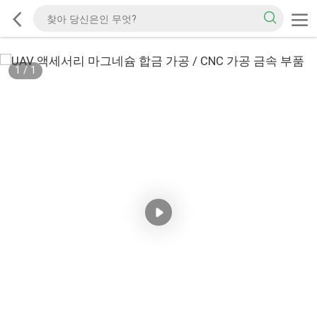
1
/
1