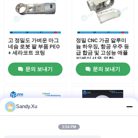
우리에 대하여
공장 여행
고 정밀도 가벼운 마그
정밀 CNC 가공 알루미
네슘 로봇 팔 부품 PEO
늄 하우징, 항공 우주 등
+ 세라코트 코팅
급 합금 및 고성능 애플
품질 관리
리케이션을 위한
±0.01mm 허용
문의 보내기
문의 보내기
연락주세요
뉴스
Sandy.Xu
경우
3:54 PM
인용문을 요구하세요