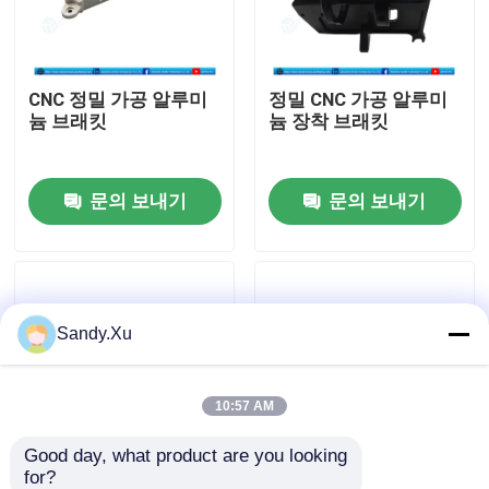
우리에 대하여
CNC 정밀 가공 알루미
정밀 CNC 가공 알루미
늄 브래킷
늄 장착 브래킷
공장 여행
문의 보내기
문의 보내기
품질 관리
연락주세요
Sandy.Xu
뉴스
경우
10:57 AM
Good day, what product are you looking 
인용문을 요구하세요
for?
Customized injection
마그네슘 합금 부품의