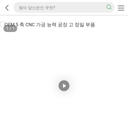
1
/
1