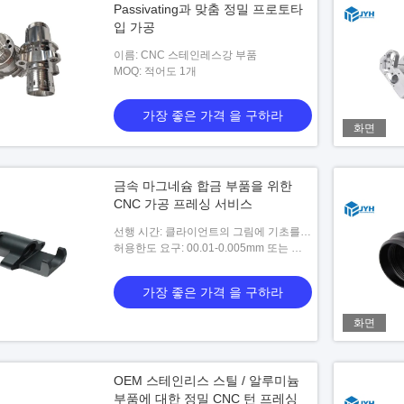
Passivating과 맞춤 정밀 프로토타
입 가공
이름: CNC 스테인레스강 부품
MOQ: 적어도 1개
가장 좋은 가격 을 구하라
화면
금속 마그네슘 합금 부품을 위한
CNC 가공 프레싱 서비스
선행 시간: 클라이언트의 그림에 기초를
둔 3-5works 일
허용한도 요구: 00.01-0.005mm 또는 사
용자 정의 될 수 있습니다
가장 좋은 가격 을 구하라
화면
OEM 스테인리스 스틸 / 알루미늄
부품에 대한 정밀 CNC 턴 프레싱