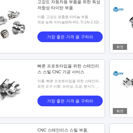
고강도 자동차용 부품을 위한 독성
저항성 타이탄 부품
이름: 고강도 맞춤형 티타늄 부품
재료 능력: 티타늄(6Al-4V), Ti-2Al-2.5Zr,
Ti-32Mo, Ti-Mo-Ni, Ti-Pd, SP-700, Ti-
6242, Ti-10-5-3, 선택 가능
가장 좋은 가격 을 구하라
화면
빠른 프로토타입을 위한 스테인리
스 스틸 CNC 가공 서비스
이름: 빠른 프로토타입을 위한 스테인리스
스틸 CNC 가공 서비스
표면 요구 사항: 브러싱, 도금, 분사기, 흑
화 및 도면에 따라
가장 좋은 가격 을 구하라
화면
CNC 스테인리스 스틸 부품,